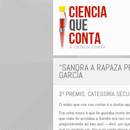
“SANDRA A RAPAZA P
GARCÍA
2º PREMIO, CATEGORÍA SECU
O relato que vos vou contar é o dunha r
Era unha moza á que lle gustaba moito ler
que máis lle amolaba a Sandra era non co
preguntándolle ao seu avó: —Avó, por qu
que no inverno vai frío e no verán temos 