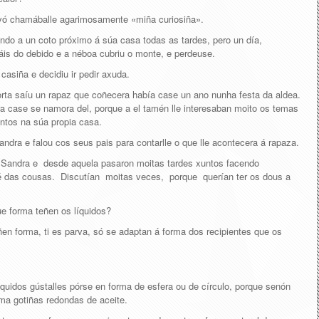
avó chamáballe agarimosamente «miña curiosiña».
ndo a un coto próximo á súa casa todas as tardes, pero un día,
is do debido e a néboa cubriu o monte, e perdeuse.
casiña e decidiu ir pedir axuda.
rta saíu un rapaz que coñecera había case un ano nunha festa da aldea.
 case se namora del, porque a el tamén lle interesaban moito os temas
entos na súa propia casa.
ndra e falou cos seus pais para contarlle o que lle acontecera á rapaza.
e Sandra e desde aquela pasaron moitas tardes xuntos facendo
ué das cousas. Discutían moitas veces, porque querían ter os dous a
e forma teñen os líquidos?
en forma, ti es parva, só se adaptan á forma dos recipientes que os
quidos gústalles pórse en forma de esfera ou de círculo, porque senón
ma gotiñas redondas de aceite.