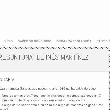
INICIO
BASES DO CONCURSO
ORGANIZA / COLABORA
PARTICI
REGUNTONA” DE INÉS MARTÍNEZ
NDARIA
apaza chamada Sandra, que naceu no ano 1936 nunha aldea de Lugo.
 libros de temas científicos, que lle explicasen o porqué das cousas. O
mprender moito do que ocorría ao seu arredor. Pasaba o día
e a auga do río sabe coma a da casa e a auga do mar está salgada? Por
calor?