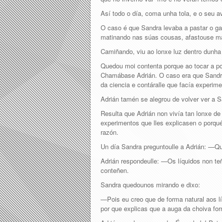
Así todo o día, coma unha tola, e o seu 
O caso é que Sandra levaba a pastar o ga
matinando nas súas cousas, afastouse má
Camiñando, viu ao lonxe luz dentro dunha 
Quedou moi contenta porque ao tocar a po
Chamábase Adrián. O caso era que Sandra
da ciencia e contáralle que facía experim
Adrián tamén se alegrou de volver ver a Sa
Resulta que Adrián non vivía tan lonxe d
experimentos que lles explicasen o porq
razón.
Un día Sandra preguntoulle a Adrián: —Qu
Adrián respondeulle: —Os líquidos non teñ
conteñen.
Sandra quedounos mirando e dixo:
—Pois eu creo que de forma natural aos lí
por que explicas que a auga da choiva for