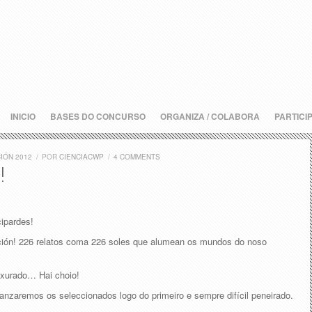
INICIO
BASES DO CONCURSO
ORGANIZA / COLABORA
PARTICI
IÓN 2012
/
POR
CIENCIACWP
/
4 COMMENTS
!
cipardes!
ión! 226 relatos coma 226 soles que alumean os mundos do noso
 xurado… Hai choio!
nzaremos os seleccionados logo do primeiro e sempre difícil peneirado.