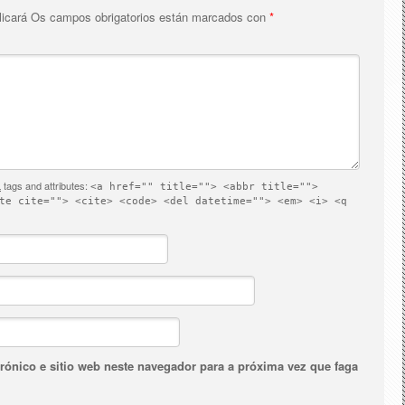
licará
Os campos obrigatorios están marcados con
*
L
tags and attributes:
<a href="" title=""> <abbr title="">
te cite=""> <cite> <code> <del datetime=""> <em> <i> <q
rónico e sitio web neste navegador para a próxima vez que faga