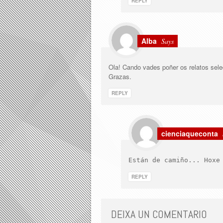
REPLY
Alba
Says
Ola! Cando vades poñer os relatos sel
Grazas.
REPLY
cienciaqueconta
Están de camiño... Hoxe
REPLY
DEIXA UN COMENTARIO