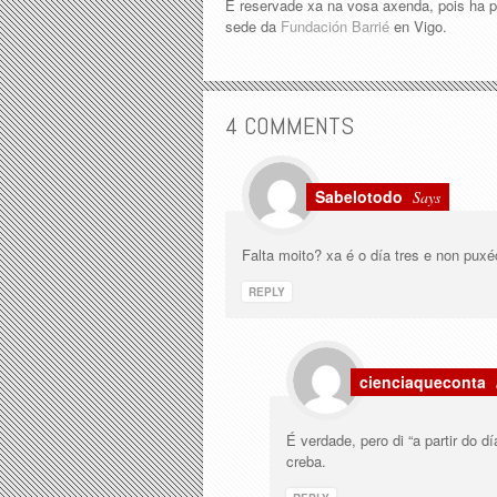
E reservade xa na vosa axenda, pois ha 
sede da
Fundación Barrié
en Vigo.
4 COMMENTS
Sabelotodo
Says
Falta moito? xa é o día tres e non pu
REPLY
cienciaqueconta
É verdade, pero di “a partir do 
creba.