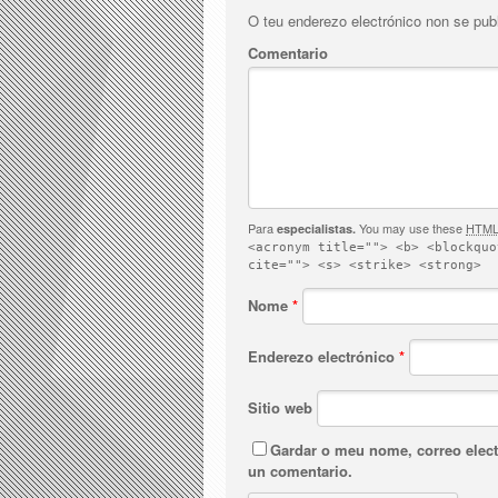
O teu enderezo electrónico non se pub
Comentario
Para
You may use these
HTM
especialistas.
<acronym title=""> <b> <blockquo
cite=""> <s> <strike> <strong>
Nome
*
Enderezo electrónico
*
Sitio web
Gardar o meu nome, correo elect
un comentario.