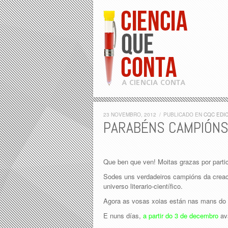
23 NOVEMBRO, 2012
/
PUBLICADO EN
CQC EDIC
PARABÉNS CAMPIÓNS
Que ben que ven! Moitas grazas por parti
Sodes uns verdadeiros campións da creac
universo literario-científico.
Agora as vosas xoias están nas mans do
E nuns días,
a partir do 3 de decembro
ava