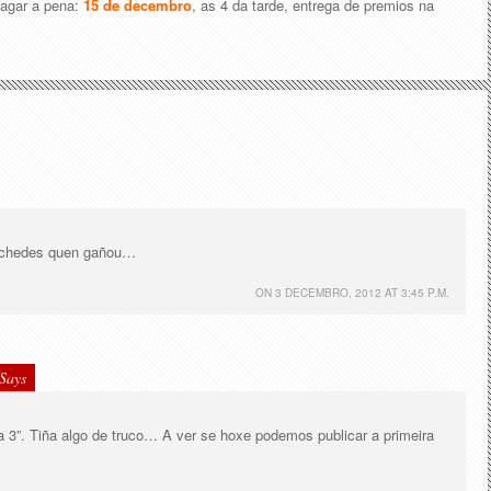
pagar a pena:
15 de decembro
, as 4 da tarde, entrega de premios na
xéchedes quen gañou…
ON
3 DECEMBRO, 2012 AT 3:45 P.M.
Says
día 3”. Tiña algo de truco… A ver se hoxe podemos publicar a primeira